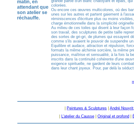
grande partie d'un blanc chatoyant et épais, qui
matin, en
colorées.
attendant que
Ou encore ces œuvres multicolores, où des ban
son atelier se
unes sur les autres et partent gaiement à l'assa
réchauffe.
réminiscences d'écriture plus ou moins visibles,
charge émotionnelle dans la simplicité originell
Au milieu de ces toiles qui disent à leur façon for
son travail, des sculptures de petite taille re
des sortes de gri-gri, de plumes qui essayent dér
comme s'ils avaient le pouvoir de suspendre un 
Equilibre et audace, attraction et répulsion, force
formats la même alchimie sorcière, la même pré
puissance, maîtrise et sensualité, à la fois la 
inscrits dans la continuité cohérente d'une œuvr
exigence spirituelle, ne gardent de leurs combat
dans leur chant joyeux. Pour, par delà la séduc
H
|
Peintures & Sculptures
|
André Nouyrit
|
L'atelier du Causse
|
Original et profond
|