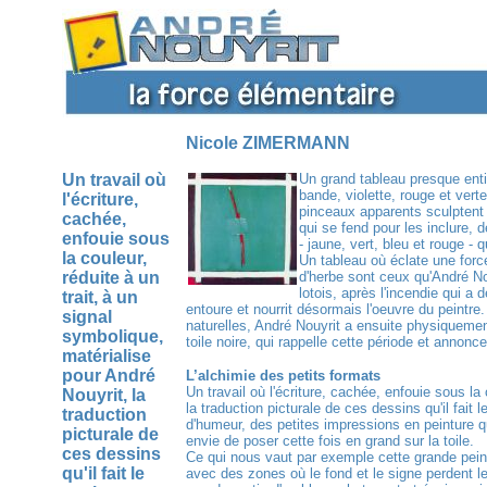
Nicole ZIMERMANN
Un travail où
Un grand tableau presque entiè
bande, violette, rouge et vert
l'écriture,
pinceaux apparents sculptent 
cachée,
qui se fend pour les inclure, d
enfouie sous
- jaune, vert, bleu et rouge 
la couleur,
Un tableau où éclate une forc
réduite à un
d'herbe sont ceux qu'André Nouy
lotois, après l'incendie qui a d
trait, à un
entoure et nourrit désormais l'oeuvre du peintr
signal
naturelles, André Nouyrit a ensuite physiquemen
symbolique,
toile noire, qui rappelle cette période et annonce
matérialise
pour André
L’alchimie des petits formats
Un travail où l'écriture, cachée, enfouie sous la
Nouyrit, la
la traduction picturale de ces dessins qu'il fait
traduction
d'humeur, des petites impressions en peinture qu
picturale de
envie de poser cette fois en grand sur la toile.
ces dessins
Ce qui nous vaut par exemple cette grande peint
qu'il fait le
avec des zones où le fond et le signe perdent le